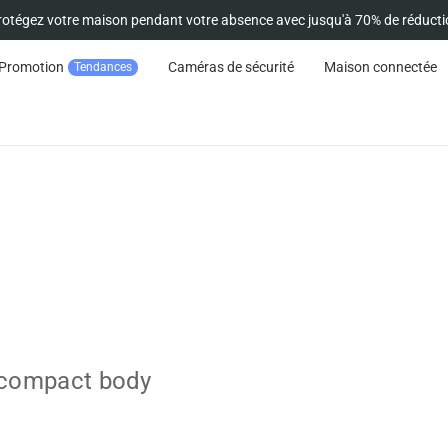
rotégez votre maison pendant votre absence avec jusqu'à 70% de réducti
Promotion
Caméras de sécurité
Maison connectée
Tendances
a compact body