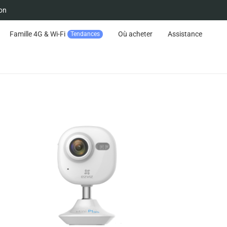
on
Famille 4G & Wi-Fi
Où acheter
Assistance
Tendances
Suivre la commande