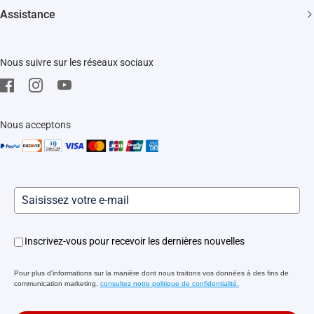
Actualités
Trust Center
Assistance
Événements
EZVIZ Green
FAQs
EZVIZ CSR
Nous suivre sur les réseaux sociaux
Télécharger
Mentions Légale
SAV
Nous acceptons
Inscrivez-vous pour recevoir les dernières nouvelles
Pour plus d'informations sur la manière dont nous traitons vos données à des fins de
communication marketing,
consultez notre politique de confidentialité.