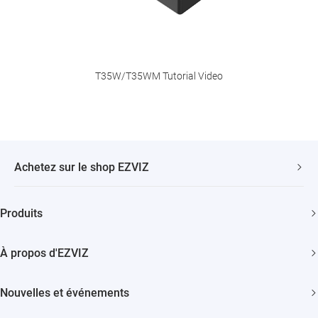
T35W/T35WM Tutorial Video
Achetez sur le shop EZVIZ
Livraison Rapide et Gratuite
Produits
2 ans de garantie
Caméras de sécurité
Garantie de Remboursement de 30 Jours
À propos d'EZVIZ
Maison intelligente
Assistance Clientèle à Vie
Contactez Nous
Nouvelles et événements
Devenir un Revendeur