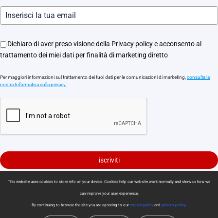
Dichiaro di aver preso visione della Privacy policy e acconsento al
trattamento dei miei dati per finalità di marketing diretto
Per maggiori informazioni sul trattamento dei tuoi dati per le comunicazioni di marketing,
consulta la
nostra Informativa sulla privacy.
iscriviti
This website uses cookies to store info on your device. Cookies help our website work normally and show us how we
Informativa sulla privacy
|
Politica sui Cookie
|
Cookies Preferences
can improve your user experience.
|
Condizioni di vendita
|
Garanzia Limitata
|
Politica di consegna
By continuing to browse the site you are agreeing to our
cookie policy
and
privacy policy
.
|
Politica di reso