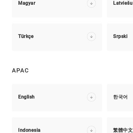
Magyar
Latviešu
Türkçe
Srpski
APAC
English
한국어
Indonesia
繁體中文