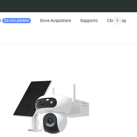
i
Dove Acquistare
Supporto
CloudPlay
Da non perdere