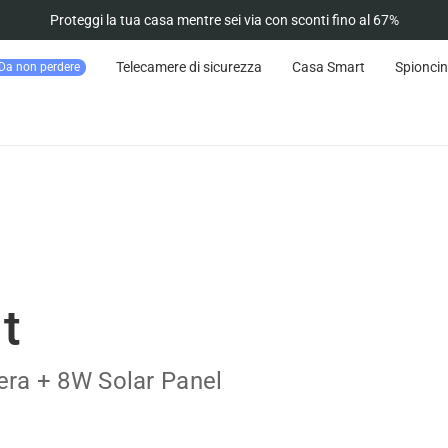
Proteggi la tua casa mentre sei via con sconti fino al 67%
Telecamere di sicurezza
Casa Smart
Spioncin
Da non perdere
t
era + 8W Solar Panel