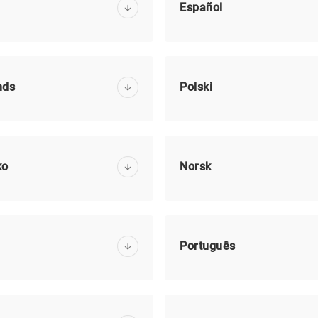
Español
nds
Polski
ko
Norsk
Português