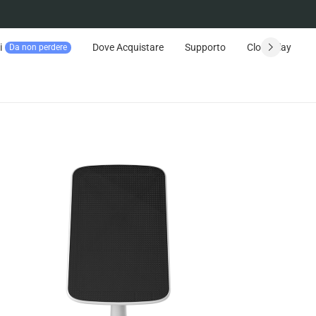
i
Dove Acquistare
Supporto
CloudPlay
Da non perdere