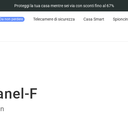
Proteggi la tua casa mentre sei via con sconti fino al 67%
Telecamere di sicurezza
Casa Smart
Spioncin
Da non perdere
anel-F
on