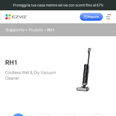
Proteggi la tua casa mentre sei via con sconti fino al 67%
Negozio
Supporto
>
Prodotti
>
RH1
RH1
Cordless Wet & Dry Vacuum
Cleaner