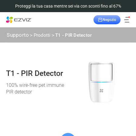
Proteggi la tua casa mentre sei via con sconti fino al 67%
Negozio
Supporto
>
Prodotti
>
T1 - PIR Detector
T1 - PIR Detector
100% wire-free pet immune
PIR detector