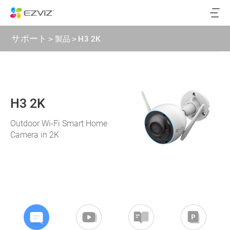
サポート
>
製品
>
H3 2K
H3 2K
Outdoor Wi-Fi Smart Home
Camera in 2K