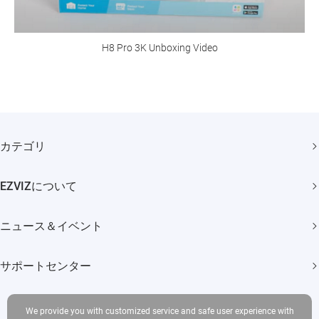
H8 Pro 3K Unboxing Video
カテゴリ
セキュリティカメラ
EZVIZについて
スマートホーム
弊社について
ニュース＆イベント
問い合わせ
ニュースルーム
Trust Center
サポートセンター
イベント
EZVIZ CSR
よくある質問
We provide you with customized service and safe user experience with
ダウンロード