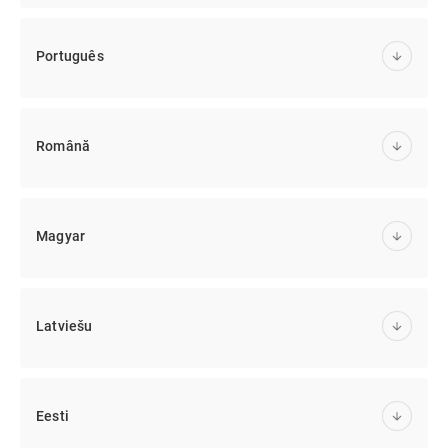
Português
Română
Magyar
Latviešu
Eesti