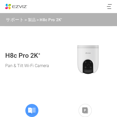
サポート
>
製品
>
H8c Pro 2K⁺
H8c Pro 2K⁺
Pan & Tilt Wi-Fi Camera