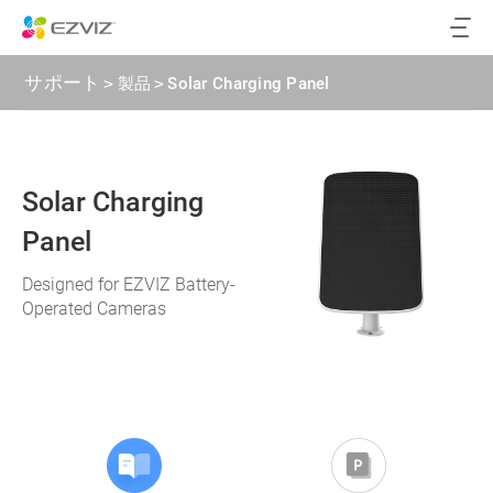
サポート
>
製品
>
Solar Charging Panel
Solar Charging
Panel
Designed for EZVIZ Battery-
Operated Cameras