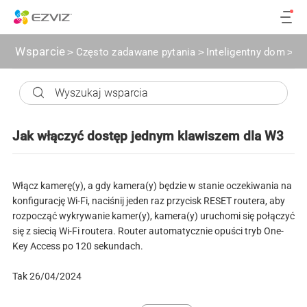
Wsparcie
>
Często zadawane pytania
>
Inteligentny dom
>
Ja
Jak włączyć dostęp jednym klawiszem dla W3
Włącz kamerę(y), a gdy kamera(y) będzie w stanie oczekiwania na
konfigurację Wi-Fi, naciśnij jeden raz przycisk RESET routera, aby
rozpocząć wykrywanie kamer(y), kamera(y) uruchomi się połączyć
się z siecią Wi-Fi routera. Router automatycznie opuści tryb One-
Key Access po 120 sekundach.
Tak 26/04/2024