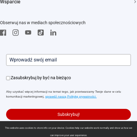
Trust Center
Wsparcie
Wydarzenia
EZVIZ Green
FAQs
EZVIZ CSR
Obserwuj nas w mediach społecznościowych
Pobierz
Zasubskrybuj by być na bieżąco
Aby uzyskać więcej informacji na temat tego, jak przetwarzamy Twoje dane w celu
komunikacji marketingowej,
sprawdź naszą Politykę prywatności.
Subskrybuj!
This website uses cookies to store info on your device. Cookies help our website work normally and show us how we
can improve your user experience.