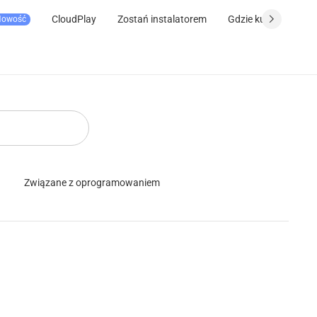
CloudPlay
Zostań instalatorem
Gdzie kupić
Wsp
Nowość
Związane z oprogramowaniem