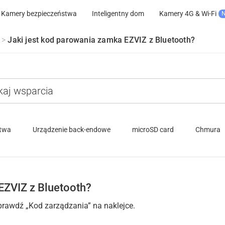
Kamery bezpieczeństwa
Inteligentny dom
Kamery 4G & Wi-Fi
>
Jaki jest kod parowania zamka EZVIZ z Bluetooth?
stwa
Urządzenie back-endowe
microSD card
Chmura
EZVIZ z Bluetooth?
sprawdź „Kod zarządzania” na naklejce.