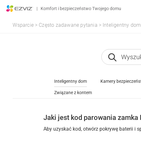
|
Komfort i bezpieczeństwo Twojego domu
Wsparcie
>
Często zadawane pytania
>
Inteligentny dom
Inteligentny dom
Kamery bezpieczeń
Związane z kontem
Jaki jest kod parowania zamka 
Aby uzyskać kod, otwórz pokrywę baterii i 