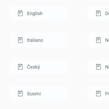
English
D
Italiano
N
Český
N
Suomi
P