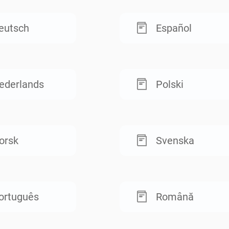
eutsch
Español
ederlands
Polski
orsk
Svenska
ortuguês
Română