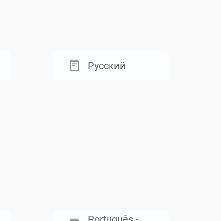
Русский
Português -