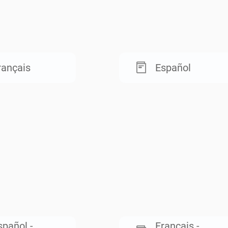
rançais
Español
spañol -
Français -