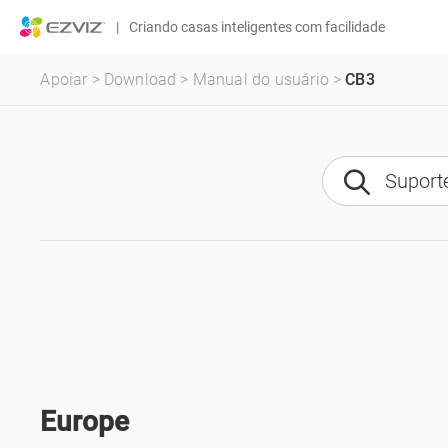
|
Criando casas inteligentes com facilidade
Apoiar
>
Download
>
Manual do usuário
>
CB3
Europe