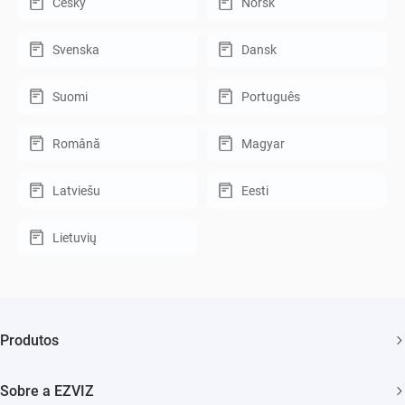
Český
Norsk
Svenska
Dansk
Suomi
Português
Română
Magyar
Latviešu
Eesti
Lietuvių
Produtos
Câmera de Bateria
Sobre a EZVIZ