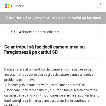
A sustine
>
FAQ
>
microSD card
>
Ce ar trebui să fac dacă c
Ce ar trebui să fac dacă camera mea nu
înregistrează pe cardul SD
Dacă ați instalat un card SD, dar camera nu înregistrează pe
acesta, mai jos sunt câțiva pași de depanare pentru a rezolva
problema pentru dvs.:
1. Încercați să testați activând „Notificare de alarmă” sau
„Notificare” în Setările camerei, fluturând mâna în fața obiectivului
camerei până când primiți notificarea de alarmă și apoi verificând
dacă puteți reda filmarea pentru a determina în continuare
problema.