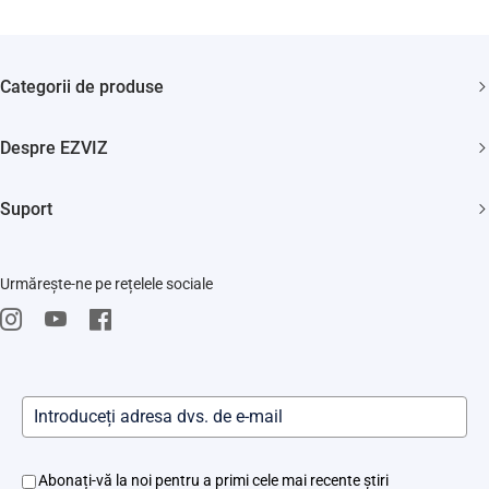
Categorii de produse
Camere de supraveghere
Despre EZVIZ
Aspiratoare
Cine suntem?
Smart home
Suport
Cum ne contactezi?
FAQs
Știri
Urmărește-ne pe rețelele sociale
Repair Service
Trust Center
EZVIZ CSR
Evenimente
Abonați-vă la noi pentru a primi cele mai recente știri