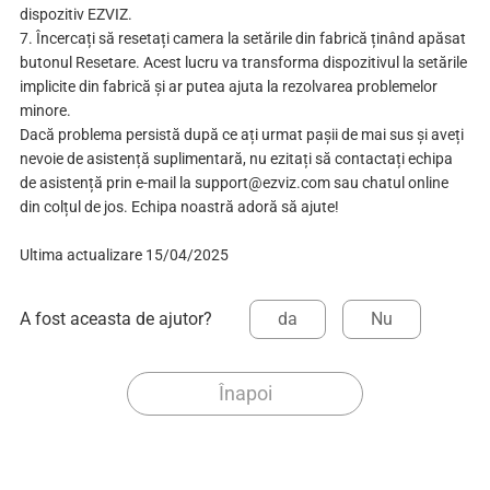
dispozitiv EZVIZ.
7. Încercați să resetați camera la setările din fabrică ținând apăsat
butonul Resetare. Acest lucru va transforma dispozitivul la setările
implicite din fabrică și ar putea ajuta la rezolvarea problemelor
minore.
Dacă problema persistă după ce ați urmat pașii de mai sus și aveți
nevoie de asistență suplimentară, nu ezitați să contactați echipa
de asistență prin e-mail la support@ezviz.com sau chatul online
din colțul de jos. Echipa noastră adoră să ajute!
Ultima actualizare 15/04/2025
A fost aceasta de ajutor?
da
Nu
Înapoi