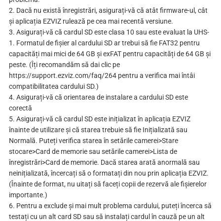
2. Dacă nu există înregistrări, asigurați-vă că atât firmware-ul, cât
și aplicația EZVIZ rulează pe cea mai recentă versiune.
3. Asigurați-vă că cardul SD este clasa 10 sau este evaluat la UHS-
1. Formatul de fișier al cardului SD ar trebui să fie FAT32 pentru
capacități mai mici de 64 GB și exFAT pentru capacități de 64 GB și
peste. (Îți recomandăm să dai clic pe
https://support.ezviz.com/faq/264 pentru a verifica mai întâi
compatibilitatea cardului SD.)
4. Asigurați-vă că orientarea de instalare a cardului SD este
corectă
5. Asigurați-vă că cardul SD este inițializat în aplicația EZVIZ
înainte de utilizare și că starea trebuie să fie Inițializată sau
Normală. Puteți verifica starea în setările camerei>Stare
stocare>Card de memorie sau setările camerei>Lista de
înregistrări>Card de memorie. Dacă starea arată anormală sau
neinițializată, încercați să o formatați din nou prin aplicația EZVIZ.
(Înainte de format, nu uitați să faceți copii de rezervă ale fișierelor
importante.)
6. Pentru a exclude și mai mult problema cardului, puteți încerca să
testați cu un alt card SD sau să instalați cardul în cauză pe un alt