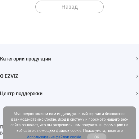
Назад
Категории продукции
Камеры видеонаблюдения
О EZVIZ
Умный дом
О EZVIZ
Центр поддержки
Свяжитесь с нами
ЧаВо
События
Мы предоставляем вам индивидуальный сервис и безопасное
Загрузки
взаимодействие с Cookie. Вход в систему и просмотр нашего веб-
сайта означает, что вы разрешили нам получать информацию на
Политика конфиденциальности
|
Использование файлов cookie
веб-сайте с помощью файлов cookie. Пожалуйста, посетите
|
Условия обслуживания
|
Legal
Использование файлов cookie
OK