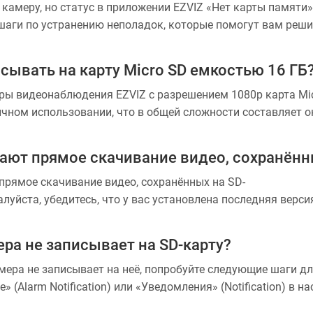
 камеру, но статус в приложении EZVIZ «Нет карты памяти»
4MP
42.8
0.
шаги по устранению неполадок, которые помогут вам реш
шей камеры и приложение EZVIZ последней версии.
53.5
0.
ет класс 10 , рейтинг UHS-1. Формат файла SD-карты долже
сывать на карту Micro SD емкостью 16 ГБ
CS-C1C-D0-1D1WFR
е.
 нашем сайте
ры видеонаблюдения EZVIZ с разрешением 1080p карта Mi
список карт
, совместимых с устройствами EZV
ngston
 и снова вставьте SD-карту, включите камеру, а затем сно
чном использовании, что в общей сложности составляет о
ngston 256GB
√
спознается. При этом убедитесь, что карта установлена пр
с разрешением 720p будет больше.
 сделать резервную копию важных файлов, сохранив или э
ngston 128GB
√
ngston 64GB
√
буйте выполнить сброс настроек камеры до заводских, удер
ямое скачивание видео, сохранённых на SD-
ойство к заводским настройкам и может помочь решить д
алуйста, убедитесь, что у вас установлена последняя верс
ngston 32GB
√
 SD-картой, вы можете попробовать протестировать камеру
msung
гое устройство EZVIZ».
ера не записывает на SD-карту?
msung 256GB
√
амера не записывает на неё, попробуйте следующие шаги д
 (Alarm Notification) или «Уведомления» (Notification) в 
msung 128GB
√
ления о тревоге и затем проверьте, можно ли воспроизвес