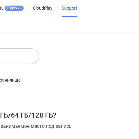
tu
CloudPlay
Support
Горячий
хранилище
 ГБ/64 ГБ/128 ГБ?
е занимаемое место под запись