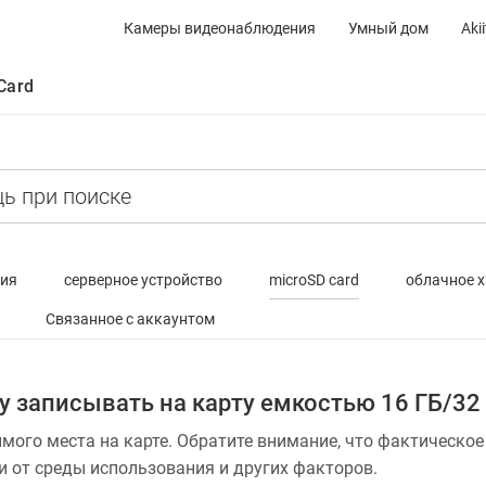
Камеры видеонаблюдения
Умный дом
Akii
Card
ия
серверное устройство
microSD card
облачное 
Связанное с аккаунтом
у записывать на карту емкостью 16 ГБ/32
мого места на карте. Обратите внимание, что фактическо
 от среды использования и других факторов.