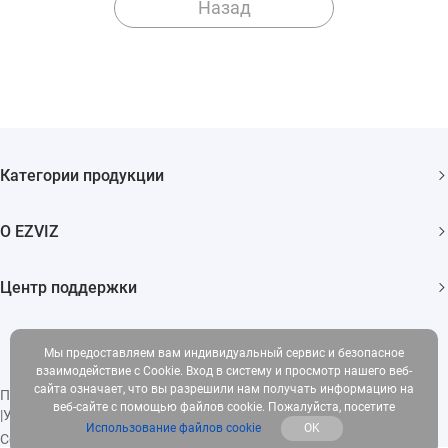
Назад
Категории продукции
Камеры видеонаблюдения
О EZVIZ
Умный дом
О EZVIZ
Центр поддержки
Свяжитесь с нами
ЧаВо
События
Мы предоставляем вам индивидуальный сервис и безопасное
Загрузки
взаимодействие с Cookie. Вход в систему и просмотр нашего веб-
сайта означает, что вы разрешили нам получать информацию на
Политика конфиденциальности
|
Использование файлов cookie
веб-сайте с помощью файлов cookie. Пожалуйста, посетите
|
Условия обслуживания
|
Legal
Использование файлов cookie
OK
Copyright © 2026 EZVIZ Inc. Все права защищены.