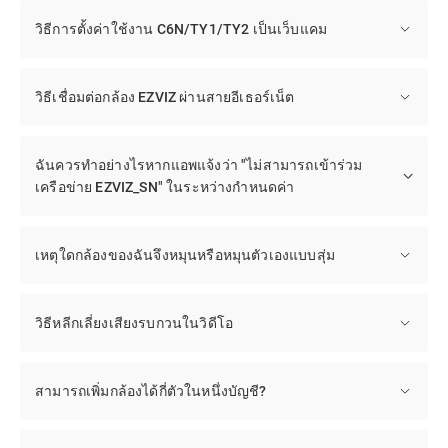
วิธีการตั้งค่าใช้งาน C6N/TY1/TY2 เป็นเว็บแคม
วิธีเชื่อมต่อกล้อง EZVIZ ผ่านสายอีเธอร์เน็ต
ฉันควรทำอย่างไรหากแอพแจ้งว่า "ไม่สามารถเข้าร่วม
เครือข่าย EZVIZ_SN" ในระหว่างกำหนดค่า
เหตุใดกล้องของฉันจึงหมุนหรือหมุนตัวเองแบบสุ่ม
วิธีหลีกเลี่ยงเสียงรบกวนในวิดีโอ
สามารถเพิ่มกล้องได้กี่ตัวในหนึ่งบัญชี?