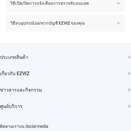
วิธีเปิด/ปิดการแจ้งเตือนการตรวจจับบนแอพ
วิธีลบอุปกรณ์ออกจากบัญชี EZVIZ ของคุณ
ประเภทสินค้า
กล้องวงจรปิด
เกี่ยวกับ EZVIZ
สมาร์ทโฮม
แบรนด์ของเรา
ข่าวสารและกิจกรรม
ติดต่อเรา
ข่าวประชาสัมพันธ์
Trust Center
ศูนย์บริการ
กิจกรรม
EZVIZ Green
คำถามที่พบบ่อย
EZVIZ CSR
ติดตามเราบน Social media
ดาวโหลด