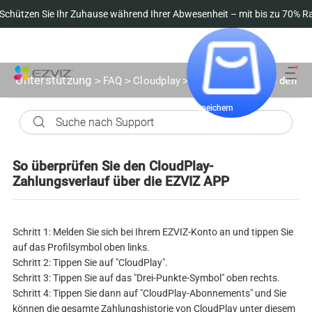
chützen Sie Ihr Zuhause während Ihrer Abwesenheit – mit bis zu 70% Ra
Bestellung verfolgen
Unterstützung
>
FAQ
>
Cloudplay
>
So überprüfen Sie den C
Speichern
So überprüfen Sie den CloudPlay-
Zahlungsverlauf über die EZVIZ APP
Schritt 1: Melden Sie sich bei Ihrem EZVIZ-Konto an und tippen Sie
auf das Profilsymbol oben links.
Schritt 2: Tippen Sie auf "CloudPlay".
Schritt 3: Tippen Sie auf das "Drei-Punkte-Symbol" oben rechts.
Schritt 4: Tippen Sie dann auf "CloudPlay-Abonnements" und Sie
können die gesamte Zahlungshistorie von CloudPlay unter diesem