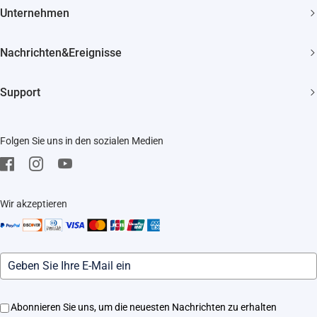
30 Tage Geld-zurück-Garantie
Unternehmen
Smart Home
Lebenslanger Kundensupport
Über EZVIZ
Nachrichten&Ereignisse
Kontakt
Newsroom
Bezugsquellen
Support
Veranstaltungen
Impressum
FAQ
Trust Center
Folgen Sie uns in den sozialen Medien
Herunterladen
EZVIZ CSR
Kundendienst
Wir akzeptieren
Abonnieren Sie uns, um die neuesten Nachrichten zu erhalten