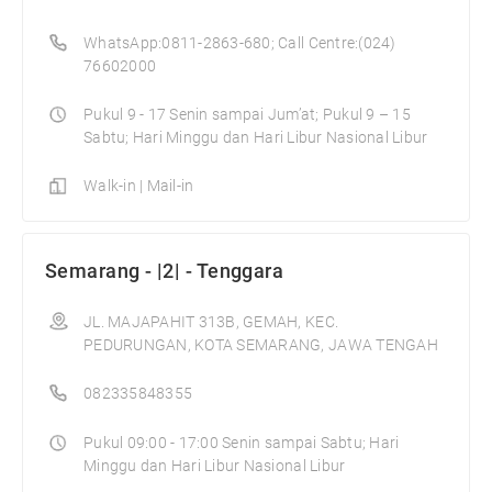
WhatsApp:0811-2863-680; Call Centre:(024)
76602000
Pukul 9 - 17 Senin sampai Jum’at; Pukul 9 – 15
Sabtu; Hari Minggu dan Hari Libur Nasional Libur
Walk-in | Mail-in
Semarang - |2| - Tenggara
JL. MAJAPAHIT 313B, GEMAH, KEC.
PEDURUNGAN, KOTA SEMARANG, JAWA TENGAH
082335848355
Pukul 09:00 - 17:00 Senin sampai Sabtu; Hari
Minggu dan Hari Libur Nasional Libur