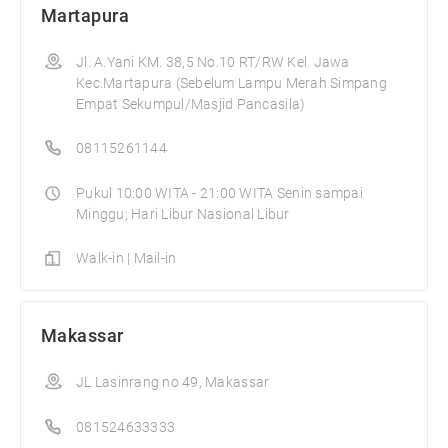
Martapura
Jl. A.Yani KM. 38,5 No.10 RT/RW Kel. Jawa
Kec.Martapura (Sebelum Lampu Merah Simpang
Empat Sekumpul/Masjid Pancasila)
08115261144
Pukul 10:00 WITA - 21:00 WITA Senin sampai
Minggu; Hari Libur Nasional Libur
Walk-in | Mail-in
Makassar
JL Lasinrang no 49, Makassar
081524633333