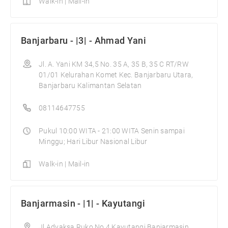
Walk-in | Mail-in
Banjarbaru - |3| - Ahmad Yani
Jl. A. Yani KM 34,5 No. 35 A, 35 B, 35 C RT/RW
01/01 Kelurahan Komet Kec. Banjarbaru Utara,
Banjarbaru Kalimantan Selatan
08114647755
Pukul 10:00 WITA - 21:00 WITA Senin sampai
Minggu; Hari Libur Nasional Libur
Walk-in | Mail-in
Banjarmasin - |1| - Kayutangi
Jl.Adyaksa Ruko No.4 Kayutangi,Banjarmasin