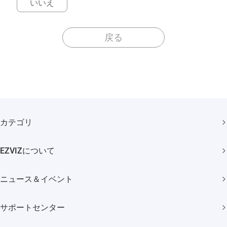
いいえ
戻る
カテゴリ
セキュリティカメラ
EZVIZについて
スマートホーム
弊社について
ニュース＆イベント
問い合わせ
ニュースルーム
Trust Center
サポートセンター
イベント
EZVIZ CSR
よくある質問