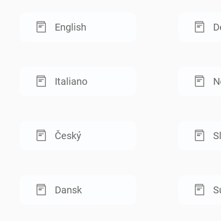
English
D
Italiano
N
Český
S
Dansk
S