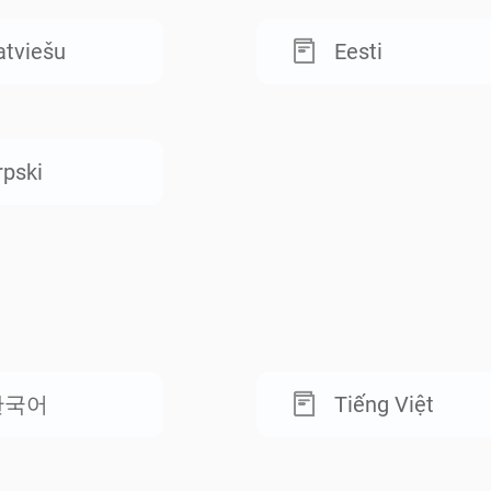
atviešu
Eesti
rpski
한국어
Tiếng Việt