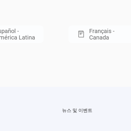
spañol -
Français -
mérica Latina
Canada
뉴스 및 이벤트