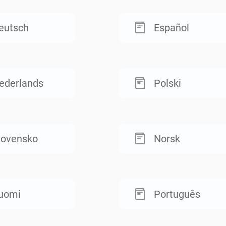
eutsch
Español
ederlands
Polski
lovensko
Norsk
uomi
Português