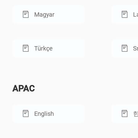
Magyar
L
Türkçe
S
APAC
English