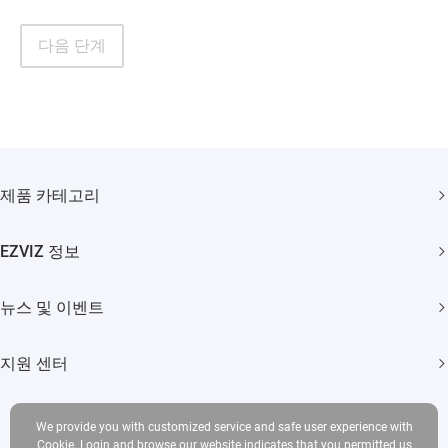
다음 단계
제품 카테고리
홈 카메라
EZVIZ 정보
스마트 홈
회사 소개
뉴스 및 이벤트
문의하기
뉴스 보도
Trust Center
지원 센터
이벤트
EZVIZ CSR
자주 묻는 질문
We provide you with customized service and safe user experience with
다운로드
Cookie. Login and browse our website indicates that you permitted us