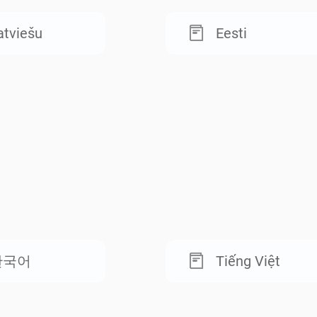
atviešu
Eesti
한국어
Tiếng Việt