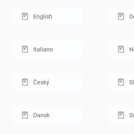
English
D
Italiano
N
Český
S
Dansk
S