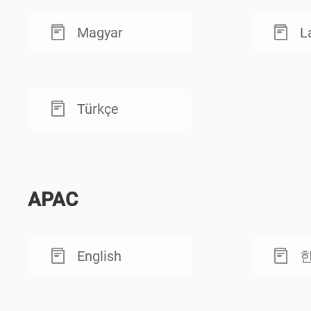
Magyar
L
Türkçe
APAC
English