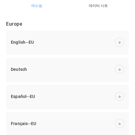
매뉴얼
데이터 시트
Europe
English--EU
Deutsch
Español--EU
Français--EU