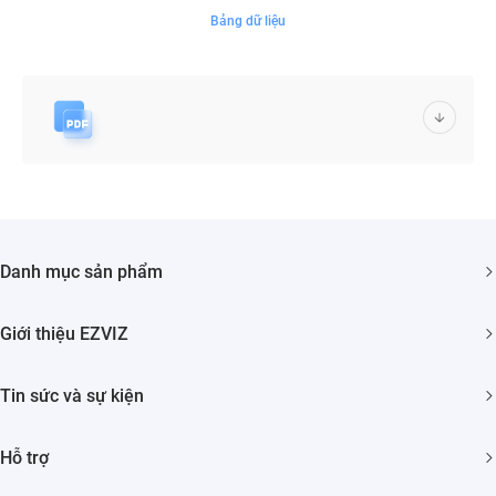
Bảng dữ liệu
Danh mục sản phẩm
Camera An ninh
Giới thiệu EZVIZ
Nhà Thông minh
Giới thiệu về chúng tôi
Tin sức và sự kiện
Liên hệ
Phòng tin tức
Tìm nhà phân phối
Hỗ trợ
Sự Kiện
Trust Center