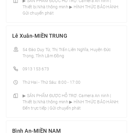
▶ SẢN PHẨM ĐƯỢC HỖ TRỢ: Camera An ninh |
Thiết bị Nhà thông minh­ ▶ HÌNH THỨC BẢO HÀNH:
Gửi chuyển phát
Lê Xuân-MIỀN TRUNG
54 Đào Duy Từ, Thị Trấn Liên Nghĩa, Huyện Đức
Trọng, Tỉnh Lâm Đồng
0913 153 673
Thứ Hai - Thứ Sáu: 8:00 - 17:00
▶ SẢN PHẨM ĐƯỢC HỖ TRỢ: Camera An ninh |
Thiết bị Nhà thông minh­ ▶ HÌNH THỨC BẢO HÀNH:
Đến trực tiếp | Gửi chuyển phát
Bình An-MIỀN NAM