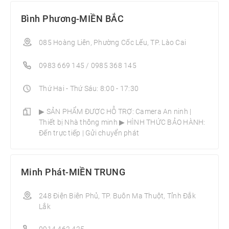
Bình Phương-MIỀN BẮC
085 Hoàng Liên, Phường Cốc Lếu, TP. Lào Cai
0983 669 145 / 0985 368 145
Thứ Hai - Thứ Sáu: 8:00 - 17:30
▶ SẢN PHẨM ĐƯỢC HỖ TRỢ: Camera An ninh |
Thiết bị Nhà thông minh­ ▶ HÌNH THỨC BẢO HÀNH:
Đến trực tiếp | Gửi chuyển phát
Minh Phát-MIỀN TRUNG
248 Điện Biên Phủ, TP. Buôn Ma Thuột, Tỉnh Đắk
Lắk