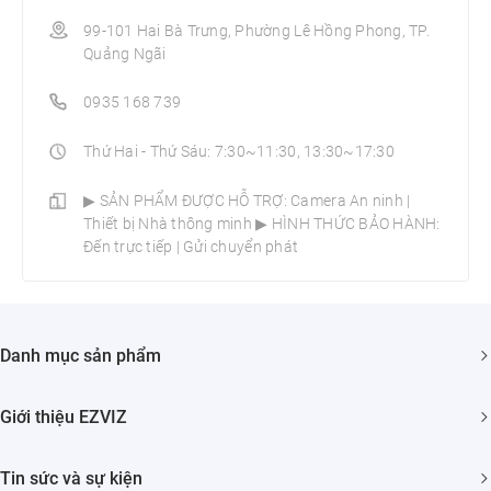
99-101 Hai Bà Trưng, Phường Lê Hồng Phong, TP.
Quảng Ngãi
0935 168 739
Thứ Hai - Thứ Sáu: 7:30~11:30, 13:30~17:30
▶ SẢN PHẨM ĐƯỢC HỖ TRỢ: Camera An ninh |
Thiết bị Nhà thông minh­ ▶ HÌNH THỨC BẢO HÀNH:
Đến trực tiếp | Gửi chuyển phát
Danh mục sản phẩm
Camera An ninh
Giới thiệu EZVIZ
Nhà Thông minh
Giới thiệu về chúng tôi
Tin sức và sự kiện