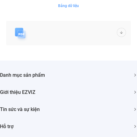
Bảng dữ liệu
Danh mục sản phẩm
Camera An ninh
Giới thiệu EZVIZ
Nhà Thông minh
Giới thiệu về chúng tôi
Tin sức và sự kiện
Liên hệ
Phòng tin tức
Tìm nhà phân phối
Hỗ trợ
Sự Kiện
Trust Center