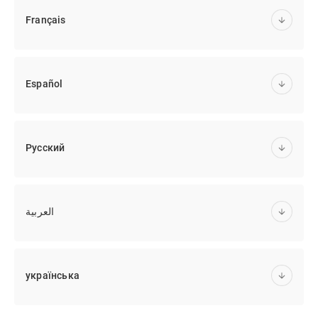
Français
Español
Русский
العربية
українська