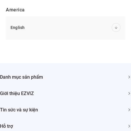
America
English
Danh mục sản phẩm
Camera An ninh
Giới thiệu EZVIZ
Nhà Thông minh
Giới thiệu về chúng tôi
Tin sức và sự kiện
Liên hệ
Phòng tin tức
Tìm nhà phân phối
Hỗ trợ
Sự Kiện