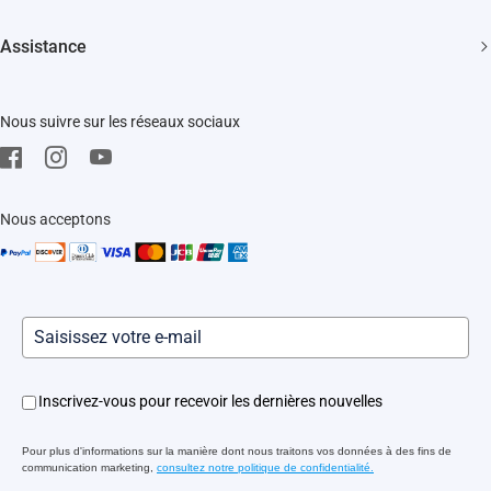
Devenir un Revendeur
Actualités
Trust Center
Assistance
Événements
EZVIZ Green
FAQs
EZVIZ CSR
Nous suivre sur les réseaux sociaux
Télécharger
Mentions Légale
SAV
Nous acceptons
Inscrivez-vous pour recevoir les dernières nouvelles
Pour plus d'informations sur la manière dont nous traitons vos données à des fins de
communication marketing,
consultez notre politique de confidentialité.