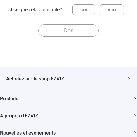
Est-ce que cela a été utile?
oui
non
Dos
Achetez sur le shop EZVIZ
Livraison Rapide et Gratuite
Produits
2 ans de garantie
Caméras de sécurité
Garantie de Remboursement de 30 Jours
À propos d'EZVIZ
Maison intelligente
Assistance Clientèle à Vie
Contactez Nous
Nouvelles et événements