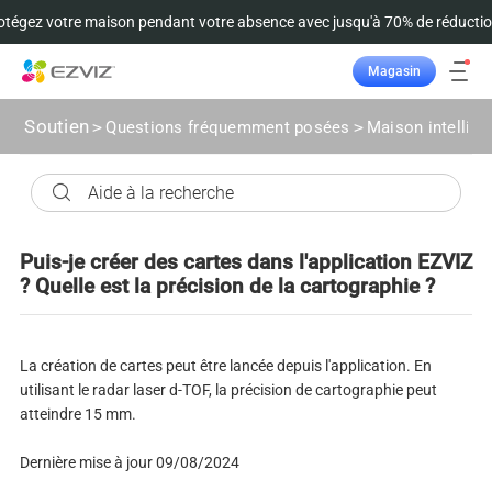
tégez votre maison pendant votre absence avec jusqu'à 70% de réductio
Magasin
Suivre la commande
Soutien
>
Questions fréquemment posées
>
Maison intellige
Puis-je créer des cartes dans l'application EZVIZ
? Quelle est la précision de la cartographie ?
La création de cartes peut être lancée depuis l'application. En
utilisant le radar laser d-TOF, la précision de cartographie peut
atteindre 15 mm.
Dernière mise à jour 09/08/2024