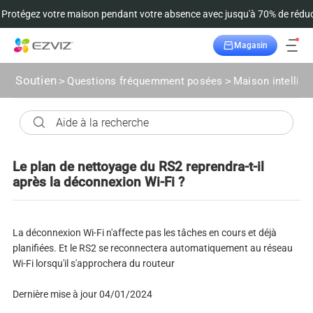
Protégez votre maison pendant votre absence avec jusqu'à 70% de réduc
Magasin
Suivre la commande
Soutien
>
Questions fréquemment posées
>
Maison intellige
Le plan de nettoyage du RS2 reprendra-t-il
après la déconnexion Wi-Fi ?
La déconnexion Wi-Fi n'affecte pas les tâches en cours et déjà
planifiées. Et le RS2 se reconnectera automatiquement au réseau
Wi-Fi lorsqu'il s'approchera du routeur
Dernière mise à jour 04/01/2024