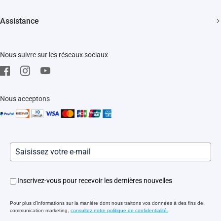
Devenir un Revendeur
Actualités
Trust Center
Assistance
Événements
EZVIZ Green
FAQs
EZVIZ CSR
Nous suivre sur les réseaux sociaux
Télécharger
Mentions Légale
SAV
Nous acceptons
Inscrivez-vous pour recevoir les dernières nouvelles
Pour plus d'informations sur la manière dont nous traitons vos données à des fins de
communication marketing,
consultez notre politique de confidentialité.