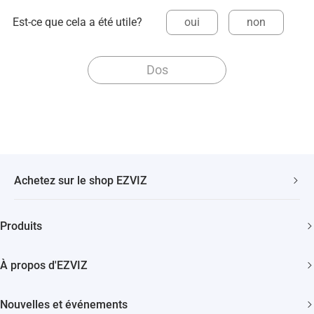
Est-ce que cela a été utile?
oui
non
Dos
Achetez sur le shop EZVIZ
Livraison Rapide et Gratuite
Produits
2 ans de garantie
Caméras de sécurité
Garantie de Remboursement de 30 Jours
À propos d'EZVIZ
Maison intelligente
Assistance Clientèle à Vie
Contactez Nous
Nouvelles et événements