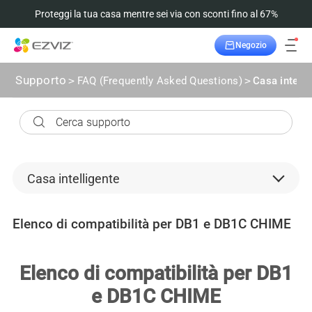
Proteggi la tua casa mentre sei via con sconti fino al 67%
Negozio
Supporto
>
FAQ (Frequently Asked Questions)
>
Casa intelli
Casa intelligente
Telecamere di sicurezza
Elenco di compatibilità per DB1 e DB1C CHIME
Dispositivi di backend
microSD card
Elenco di compatibilità per DB1
e DB1C CHIME
Cloudplay