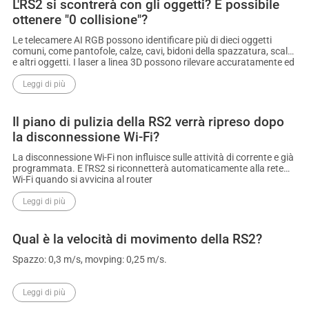
L'RS2 si scontrerà con gli oggetti? È possibile
ottenere "0 collisione"?
Le telecamere AI RGB possono identificare più di dieci oggetti
comuni, come pantofole, calze, cavi, bidoni della spazzatura, scale
e altri oggetti. I laser a linea 3D possono rilevare accuratamente ed
evitare ostacoli superiori a 2 cm. Tuttavia, gli ostacoli inferiori a 2
cm che non sono stati addestrati con AI non possono essere
Leggi di più
identificati ed evitati. Inoltre, poiché l'addestramento AI per RGB
non è stato ancora condotto al buio, gli ostacoli al buio non
possono essere identificati per il momento e possono essere
Il piano di pulizia della RS2 verrà ripreso dopo
rilevati e evitati solo usando i laser a linea 3D. In modo che 0
la disconnessione Wi-Fi?
collisione non possa essere raggiunta. Fino ad ora, nessun
produttore può dichiarare che il loro dispositivo può ottenere 0
La disconnessione Wi-Fi non influisce sulle attività di corrente e già
collisione.
programmata. E l'RS2 si riconnetterà automaticamente alla rete
Wi-Fi quando si avvicina al router
Leggi di più
Qual è la velocità di movimento della RS2?
Spazzo: 0,3 m/s, movping: 0,25 m/s.
Leggi di più