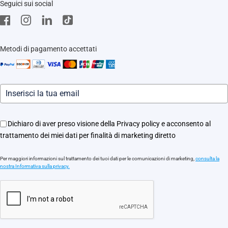
Seguici sui social
EZVIZ Green
Stores
EZVIZ CSR
Contattaci
Traccia il tuo ordine
Metodi di pagamento accettati
Informazioni legali
Eventi
Assistenza Motori Apricancello
Dichiaro di aver preso visione della Privacy policy e acconsento al
trattamento dei miei dati per finalità di marketing diretto
Per maggiori informazioni sul trattamento dei tuoi dati per le comunicazioni di marketing,
consulta la
nostra Informativa sulla privacy.