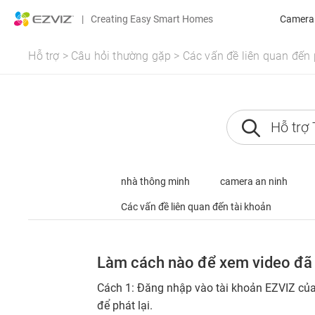
|
Creating Easy Smart Homes
Camera 
Hỗ trợ
>
Câu hỏi thường gặp
>
Các vấn đề liên quan đế
nhà thông minh
camera an ninh
Các vấn đề liên quan đến tài khoản
Làm cách nào để xem video đã 
Cách 1: Đăng nhập vào tài khoản EZVIZ của
để phát lại.