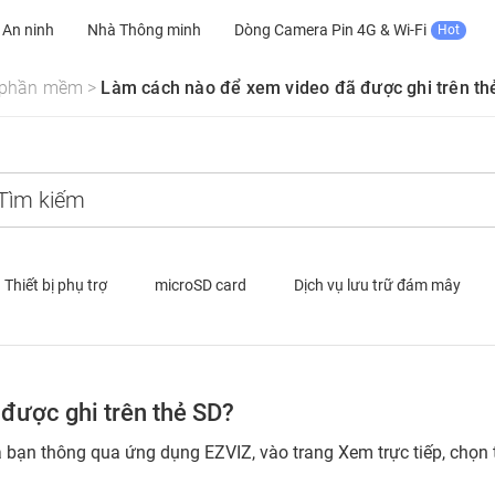
An ninh
Nhà Thông minh
Dòng Camera Pin 4G & Wi-Fi
Hot
n phần mềm
>
Làm cách nào để xem video đã được ghi trên th
Thiết bị phụ trợ
microSD card
Dịch vụ lưu trữ đám mây
được ghi trên thẻ SD?
 bạn thông qua ứng dụng EZVIZ, vào trang Xem trực tiếp, chọn