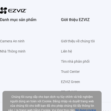
Danh mục sản phẩm
Giới thiệu EZVIZ
Camera An ninh
Giới thiệu về chúng tôi
Nhà Thông minh
Liên hệ
Tìm nhà phân phối
Trust Center
EZVIZ Green
EZVIZ CSR
Chúng tôi cung cấp cho bạn dịch vụ tùy chỉnh và trải nghiệm
người dùng an toàn với Cookie. Đăng nhập và duyệt trang web
của chúng tôi cho biết bạn đã cho phép chúng tôi lấy thông tin
vào / ra trang web bằng Cookie. Vui lòng truy cập
Sử dụng cookie