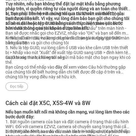
Tuy nhiên, nếu bạn không thể đặt lại mật khẩu bằng phương
Các vấn đề liên quan đến tài khoản
pháp trên, vì quyền riêng tư của người dùng và an toàn cho thiết
bị, bạn phải liên hệ với chúng tôi qua tài khoản mà thiết bị của
1. Tháo cáp Ethernet được kết nối với DVR/NVR và khởi động lại
bạn được liên kết. Vì vậy, vui lòng đảm bảo bạn gửi cho chúng tôi
thiết bị của bạn
số sê-ri dài hoặc tệp GUID bằng cách thực hiện theo các bước
2. Di chuột lên phía trên màn hình và nhấp vào "quản lý thiết bị"
bên dưới thông qua tài khoản được liên kết.
3. Khi được nhắc, hãy nhấp vào “Quên mật khẩu” trên màn hình -
Bạn sẽ được nhắc gọi cho EZVIZ, nhấp vào "OK" và bạn sẽ đến màn
hình có số sê-ri dài hoặc nó sẽ yêu cầu bạn tải xuống tệp GUID
4. Nếu số sê-ri dài, vui lòng chụp ảnh rõ ràng với ngày giờ trên màn
bằng ổ USB.
hình của bạn và gửi cho chúng tôi
5. Nếu là tệp GUID, vui lòng cắm ổ USB vào khe cắm USB trên thiết
bị > Nhấp vào nút "Xuất" để xuất tệp GUID sang USB > đính kèm tệp
GUID trong thư trả lời email này
Sau khi xác minh, chúng tôi sẽ gửi mã bảo mật cho bạn ngay khi có
thể.
Bạn cũng có thể nhấp vào
đây
để xem video Câu hỏi thường gặp
của chúng tôi để biết hướng dẫn chi tiết được đề cập ở trên và
chúng tôi hy vọng điều này sẽ hữu ích.
Đọc tiếp
Cách cài đặt X5C, X5S-4W và 8W
Nếu bạn muốn kết nối mà không cần mạng, vui lòng làm theo các
bước dưới đây:
1. Bật nguồn camera của bạn và đặt camera ở trạng thái cấu hình
WiFi. Đối với camera EZVIZ, camera sẽ chuyển sang trạng thái cấu
hình WiFi khi đèn báo màu đỏ/xanh da trời hoặc xanh da trời nhấp
2. Bật nguồn NVR, sau đó vào màn hình >> nhấp chuột phải để vào