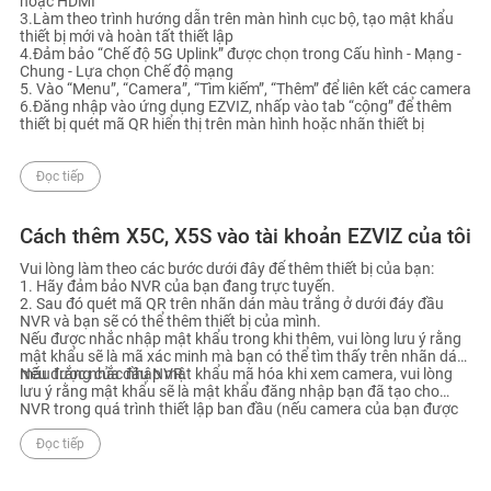
hoặc HDMI
3.Làm theo trình hướng dẫn trên màn hình cục bộ, tạo mật khẩu
thiết bị mới và hoàn tất thiết lập
4.Đảm bảo “Chế độ 5G Uplink” được chọn trong Cấu hình - Mạng -
Chung - Lựa chọn Chế độ mạng
5. Vào “Menu”, “Camera”, “Tìm kiếm”, “Thêm” để liên kết các camera
6.Đăng nhập vào ứng dụng EZVIZ, nhấp vào tab “cộng” để thêm
thiết bị quét mã QR hiển thị trên màn hình hoặc nhãn thiết bị
Đọc tiếp
Cách thêm X5C, X5S vào tài khoản EZVIZ của tôi
Vui lòng làm theo các bước dưới đây để thêm thiết bị của bạn:
1. Hãy đảm bảo NVR của bạn đang trực tuyến.
2. Sau đó quét mã QR trên nhãn dán màu trắng ở dưới đáy đầu
NVR và bạn sẽ có thể thêm thiết bị của mình.
Nếu được nhắc nhập mật khẩu trong khi thêm, vui lòng lưu ý rằng
mật khẩu sẽ là mã xác minh mà bạn có thể tìm thấy trên nhãn dán
màu trắng của đầu NVR.
Nếu được nhắc nhập mật khẩu mã hóa khi xem camera, vui lòng
lưu ý rằng mật khẩu sẽ là mật khẩu đăng nhập bạn đã tạo cho
NVR trong quá trình thiết lập ban đầu (nếu camera của bạn được
thiết lập bằng cách thêm trực tiếp vào NVR) hoặc mã xác minh
bạn có thể tìm thấy trên nhãn dán màu trắng của mỗi camera bạn
Đọc tiếp
có (nếu camera của bạn được thiết lập qua ứng dụng EZVIZ).