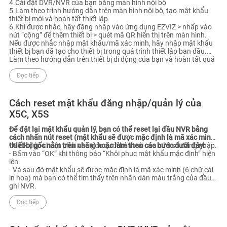
4.Cài đặt DVR/NVR của bạn bằng màn hình nội bộ
5.Làm theo trình hướng dẫn trên màn hình nội bộ, tạo mật khẩu
thiết bị mới và hoàn tất thiết lập
6.Khi được nhắc, hãy đăng nhập vào ứng dụng EZVIZ > nhấp vào
nút “cộng” để thêm thiết bị > quét mã QR hiển thị trên màn hình.
Nếu được nhắc nhập mật khẩu/mã xác minh, hãy nhập mật khẩu
thiết bị bạn đã tạo cho thiết bị trong quá trình thiết lập ban đầu.
Làm theo hướng dẫn trên thiết bị di động của bạn và hoàn tất quá
trình thiết lập.
Đọc tiếp
Cách reset mật khẩu đăng nhập/quản lý của
X5C, X5S
Để đặt lại mật khẩu quản lý, bạn có thể reset lại đầu NVR bằng
cách nhấn nút reset (mật khẩu sẽ được mặc định là mã xác minh
thiết bị gốc nằm trên nhãn) hoặc làm theo các bước dưới đây:
- Click đúp chuột phải vào góc dưới bên trái của cửa sổ đăng nhập.
- Bấm vào “OK” khi thông báo “Khôi phục mật khẩu mặc định” hiện
lên.
- Và sau đó mật khẩu sẽ được mặc định là mã xác minh (6 chữ cái
in hoa) mà bạn có thể tìm thấy trên nhãn dán màu trắng của đầu
ghi NVR.
Đọc tiếp