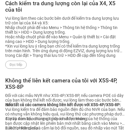
Cách kiểm tra dung lượng còn lại của X4, X5
của tôi
Vui lòng làm theo các bước bên dưới để kiểm tra dung lượng lưu
trữ còn lại của X4 và X5:
Nhấp chuột phải để vào Menu > Thông tin hệ thống > Thông tin
thiết bị > HDD > Dung lượng trống.
Hoặc nhấp chuột phải để vào Menu > Quản lý thiết bị > Cài đặt
nâng cao > HDD > Dung lượng trống.
*Xin vui lòng lưu ý rằng bạn chỉ có thể kiểm tra dung lượng trống
trên màn hình. Trên ứng dụng di động EZVIZ, dung lượng lưu trữ
trong Cài đặt > Trạng thái lưu trữ > HDD đề cập đến tổng dung
lượng của ổ cứng.
Đọc tiếp
Không thể liên kết camera của tôi với X5S-4P,
X5S-8P
Đối với các mẫu NVR như X5S-4P/X5S-8P, nếu camera POE có dây
của bạn không thể kết nối được, vui lòng làm theo các bước bên
dưới:
Nếu tất cả các camera không liên kết được với X5S-4P/X5S-8P:
Vui lòng kiểm tra để đảm bảo nguồn điện đủ cho NVR của bạn. Nếu
có nhưng vẫn không hiệu quả, vui lòng thử các phương pháp dưới
đây và xem liệu chúng có giúp ích được không:
1. Hãy đảm bảo chương trình cơ sở firmware của hệ thống của
bạn được cập nhật lên phiên bản mới nhất bằng cách vào Menu >
Bảo trì > Nâng cấp.
2. Rút phích cắm và cắm lại bộ đổi nguồn, sau đó nhấp vào nút Tắt