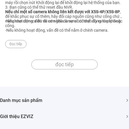
máy rồi chọn nút Khởi động lại để khởi động lại hệ thống của bạn.
3. Bạn cũng có thể thử reset đầu NVR.
Nếu chỉ một số camera không liên kết được với X5S-4P/X5S-8P
,
để khắc phục sự cố thêm, hãy đổi cáp nguồn cũng như cổng chức
năng cho camera đó và xem liệu camera có hoạt động hay không.
-Nếu hoạt động, điều đó có nghĩa là sự cố có thể xảy ra ở cáp hoặc
cổng.
-Nếu không hoạt động, vấn đề có thể nằm ở chính camera.
Đọc tiếp
đọc tiếp
Danh mục sản phẩm
Camera An ninh
Giới thiệu EZVIZ
Nhà Thông minh
Giới thiệu về chúng tôi