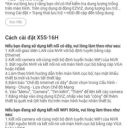
*Xin vui lòng lưu ý rằng bạn chỉ có thể kiểm tra dung lượng trống
trên màn hình. Trên ứng dụng di động EZVIZ, dung lượng lưu trữ
trong Cài đặt > Trạng thái lưu trữ > HDD đề cập đến tổng dung
lượng của ổ cứng.
Đọc tiếp
Cách cài đặt X5S-16H
Nếu bạn đang sử dụng kết nối có dây, vui lòng làm theo như sau:
1.Kết nối giao diện LAN của NVR với bộ định tuyến bằng cáp
Ethernet
2.Kết nối camera với cùng một bộ định tuyến hoặc WiFi của NVR
3. Bật nguồn NVR và kết nối nó với màn hình cục bộ bằng cáp VGA
hoặc HDMI
4.Làm theo trình hướng dẫn trên màn hình cục bộ, tạo mật khẩu
thiết bị mới và hoàn tất thiết lập
5.Đảm bảo “Chế độ Internet có dây” được chọn trong Cấu hình -
Mạng - Chung - Lựa chọn Chế độ Mạng
6. Vào “Menu”, “Camera”, “Tìm kiếm”, “Thêm” để liên kết các camera
7.Đăng nhập vào ứng dụng EZVIZ, nhấp vào tab “cộng” để thêm
thiết bị quét mã QR hiển thị trên màn hình hoặc nhãn thiết bị.
Nếu bạn đang sử dụng kết nối WiFi 5GHz, vui lòng làm theo như
sau:
1.Kết nối camera với cùng một bộ định tuyến hoặc WiFi của NVR
2.Bật nguồn NVR và kết nối nó với màn hình cục bộ bằng cáp VGA