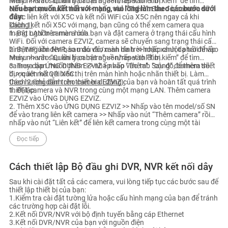
nháy nhanh sau khi bạn bật nguồn/reset thiết bị.
Menu >> vào “Quản lý camera” >> nhấp vào “Tìm kiếm” để tìm
camera bạn muốn thêm >> nhấp vào “Thêm”. Sau đó, camera sẽ
Nếu bạn muốn kết nối với mạng, vui lòng làm theo các bước dưới
được liên kết với X5C và kết nối WiFi của X5C nên ngay cả khi
đây:
không kết nối X5C với mạng, bạn cũng có thể xem camera qua
Cách 1:
mạng LAN trên màn hình.
1. Bật nguồn camera của bạn và đặt camera ở trạng thái cấu hình
WiFi. Đối với camera EZVIZ, camera sẽ chuyển sang trạng thái cấu
hình WiFi khi đèn báo màu đỏ/xanh da trời hoặc xanh da trời nhấp
2. Bật nguồn NVR, sau đó vào màn hình >> nhấp chuột phải để vào
nháy nhanh sau khi bạn bật nguồn/reset thiết bị.
Menu >> vào “Quản lý camera” >> nhấp vào “Tìm kiếm” để tìm
camera bạn muốn thêm >> nhấp vào “Thêm”. Sau đó, camera sẽ
3. Truy cập ỨNG DỤNG EZVIZ > nhấp vào tab “cộng” để thêm thiết
được liên kết với X5C.
bị > quét mã QR hiển thị trên màn hình hoặc nhãn thiết bị. Làm
theo hướng dẫn trên thiết bị di động của bạn và hoàn tất quá trình
Cách 2 (chỉ dành cho camera EZVIZ):
thiết lập.
1. Đặt camera và NVR trong cùng một mạng LAN. Thêm camera
EZVIZ vào ỨNG DỤNG EZVIZ.
2. Thêm X5C vào ỨNG DỤNG EZVIZ >> Nhấp vào tên model/số SN
để vào trang liên kết camera >> Nhấp vào nút “Thêm camera” rồi
nhấp vào nút “Liên kết” để liên kết camera trong cùng một tài
khoản và cùng một mạng LAN. Làm theo hướng dẫn trên thiết bị di
động của bạn và hoàn tất quá trình thiết lập.
Đọc tiếp
Cách thiết lập Bộ đầu ghi DVR, NVR kết nối dây
Sau khi cài đặt tất cả các camera, vui lòng tiếp tục các bước sau để
thiết lập thiết bị của bạn:
1.Kiểm tra cài đặt tường lửa hoặc cấu hình mạng của bạn để tránh
các trường hợp cài đặt lỗi.
2.Kết nối DVR/NVR với bộ định tuyến bằng cáp Ethernet
3.Kết nối DVR/NVR của bạn với nguồn điện