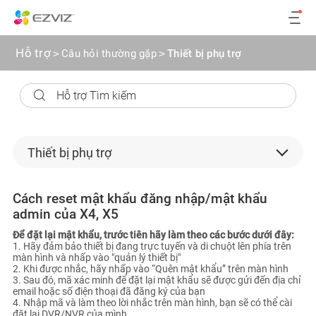
Hỗ trợ
>
Câu hỏi thường gặp
>
Thiết bị phụ trợ
Thiết bị phụ trợ
nhà thông minh
Cách reset mật khẩu đăng nhập/mật khẩu
admin của X4, X5
camera an ninh
Để đặt lại mật khẩu, trước tiên hãy làm theo các bước dưới đây:
microSD card
1. Hãy đảm bảo thiết bị đang trực tuyến và di chuột lên phía trên
màn hình và nhấp vào "quản lý thiết bị"
2. Khi được nhắc, hãy nhấp vào “Quên mật khẩu” trên màn hình
Dịch vụ lưu trữ đám mây
3. Sau đó, mã xác minh để đặt lại mật khẩu sẽ được gửi đến địa chỉ
email hoặc số điện thoại đã đăng ký của bạn
Các vấn đề liên quan đến phần mềm
4. Nhập mã và làm theo lời nhắc trên màn hình, bạn sẽ có thể cài
đặt lại DVR/NVR của mình