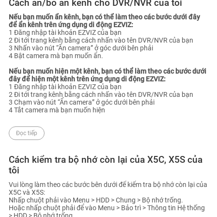
Cách ẩn/bỏ ẩn kênh cho DVR/NVR của tôi
Nếu bạn muốn ẩn kênh, bạn có thể làm theo các bước dưới đây
để ẩn kênh trên ứng dụng di động EZVIZ:
1 Đăng nhập tài khoản EZVIZ của bạn
2 Đi tới trang kênh bằng cách nhấn vào tên DVR/NVR của bạn
3 Nhấn vào nút “Ẩn camera” ở góc dưới bên phải
4 Bật camera mà bạn muốn ẩn.
Nếu bạn muốn hiện một kênh, bạn có thể làm theo các bước dưới
đây để hiện một kênh trên ứng dụng di động EZVIZ:
1 Đăng nhập tài khoản EZVIZ của bạn
2 Đi tới trang kênh bằng cách nhấn vào tên DVR/NVR của bạn
3 Chạm vào nút “Ẩn camera” ở góc dưới bên phải
4 Tắt camera mà bạn muốn hiện
Đọc tiếp
Cách kiểm tra bộ nhớ còn lại của X5C, X5S của
tôi
Vui lòng làm theo các bước bên dưới để kiểm tra bộ nhớ còn lại của
X5C và X5S:
Nhấp chuột phải vào Menu > HDD > Chung > Bộ nhớ trống.
Hoặc nhấp chuột phải để vào Menu > Bảo trì > Thông tin Hệ thống
> HDD > Bộ nhớ trống.