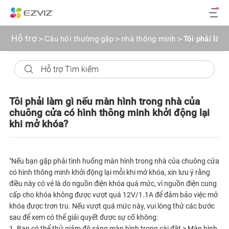
Hỗ trợ
>
Câu hỏi thường gặp
>
nhà thông minh
>
Tôi phải làm
Tôi phải làm gì nếu màn hình trong nhà của
chuông cửa có hình thông minh khởi động lại
khi mở khóa?
"Nếu bạn gặp phải tình huống màn hình trong nhà của chuông cửa
có hình thông minh khởi động lại mỗi khi mở khóa, xin lưu ý rằng
điều này có vẻ là do nguồn điện khóa quá mức, vì nguồn điện cung
cấp cho khóa không được vượt quá 12V/1.1A để đảm bảo việc mở
khóa được trơn tru. Nếu vượt quá mức này, vui lòng thử các bước
sau để xem có thể giải quyết được sự cố không:
1. Bạn có thể thử giảm độ sáng màn hình trong cài đặt > Màn hình