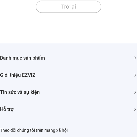
Trở lại
Danh mục sản phẩm
Camera An ninh
Giới thiệu EZVIZ
Nhà Thông minh
Giới thiệu về chúng tôi
Tin sức và sự kiện
Liên hệ
Phòng tin tức
Tìm nhà phân phối
Hỗ trợ
Sự Kiện
Trust Center
HỎI ĐÁP
EZVIZ Green
Theo dõi chúng tôi trên mạng xã hội
Tải về