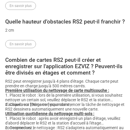
En savoir plus
Quelle hauteur d’obstacles RS2 peut-il franchir ?
2 cm
En savoir plus
Combien de cartes RS2 peut-il créer et
enregistrer sur l'application EZVIZ ? Peuvent-ils
être divisés en étages et comment ?
RS2 peut enregistrer jusqu'à 4 plans d'étage. Chaque carte peut
prendre en charge jusqu'à 500 mètres carrés.
Première utilisation du nettoyage de carte multicouche :
1. Placez le robot : lors de la première utilisation, si vous souhaitez
nettoyer un certain sol, veuillez déplacer le RS2 et la station
d'accueil vers l'étage correspondant ;
2. Cliquez sur [Démarrer] pour commencer la tâche de nettoyage et
RS2 dessinera automatiquement une nouvelle carte.
Utilisation quotidienne du nettoyage multi-sols :
1. Placez le robot : après avoir enregistré un plan d'étage, veuillez
d'abord déplacer le RS2 et la station d'accueil à l'étage
correspondant ;
2. Commencez le nettoyage : RS2 s'adaptera automatiquement au