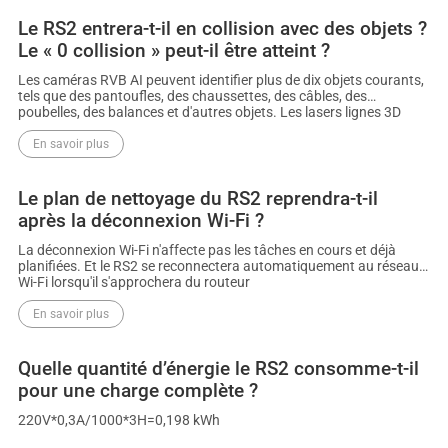
Le RS2 entrera-t-il en collision avec des objets ?
Le « 0 collision » peut-il être atteint ?
Les caméras RVB AI peuvent identifier plus de dix objets courants,
tels que des pantoufles, des chaussettes, des câbles, des
poubelles, des balances et d'autres objets. Les lasers lignes 3D
peuvent détecter et éviter avec précision les obstacles supérieurs à
2 cm. Cependant, les obstacles inférieurs à 2 cm qui n’ont pas été
En savoir plus
entraînés avec l’IA ne peuvent pas être identifiés et évités. De plus,
étant donné que la formation IA pour RVB n'a pas encore été
réalisée dans l'obscurité, les obstacles dans l'obscurité ne peuvent
Le plan de nettoyage du RS2 reprendra-t-il
pas être identifiés pour le moment et ne peuvent être détectés et
après la déconnexion Wi-Fi ?
évités qu'à l'aide de lasers linéaires 3D. Donc, 0 collision ne peut pas
être atteinte. Jusqu’à présent, aucun fabricant ne peut déclarer
La déconnexion Wi-Fi n'affecte pas les tâches en cours et déjà
que son appareil peut atteindre 0 collision.
planifiées. Et le RS2 se reconnectera automatiquement au réseau
Wi-Fi lorsqu'il s'approchera du routeur
En savoir plus
Quelle quantité d’énergie le RS2 consomme-t-il
pour une charge complète ?
220V*0,3A/1000*3H=0,198 kWh