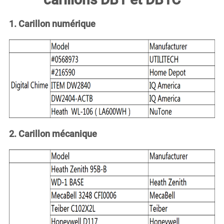
Logiciels liés
1. Carillon numérique
Lié au compte
2. Carillon mécanique