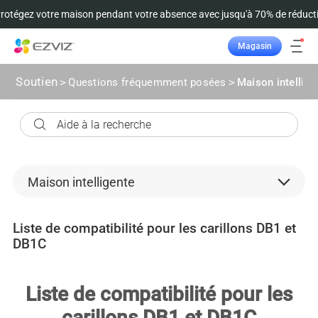
tégez votre maison pendant votre absence avec jusqu'à 70% de réductio
Magasin
Suivre la commande
Soutien
>
Questions fréquemment posées
>
Maison intellige
Maison intelligente
Des caméras de sécurité
Liste de compatibilité pour les carillons DB1 et
DB1C
Périphérique principal
microSD card
Liste de compatibilité pour les
Jeu en nuage
carillons DB1 et DB1C