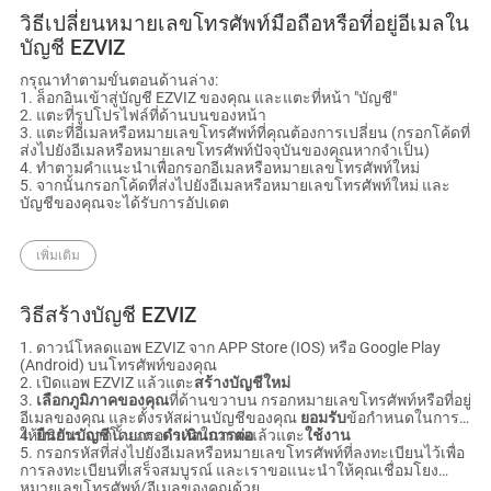
วิธีเปลี่ยนหมายเลขโทรศัพท์มือถือหรือที่อยู่อีเมลใน
บัญชี EZVIZ
กรุณาทำตามขั้นตอนด้านล่าง:
1. ล็อกอินเข้าสู่บัญชี EZVIZ ของคุณ และแตะที่หน้า "บัญชี"
2. แตะที่รูปโปรไฟล์ที่ด้านบนของหน้า
3. แตะที่อีเมลหรือหมายเลขโทรศัพท์ที่คุณต้องการเปลี่ยน (กรอกโค้ดที่
ส่งไปยังอีเมลหรือหมายเลขโทรศัพท์ปัจจุบันของคุณหากจำเป็น)
4. ทำตามคำแนะนำเพื่อกรอกอีเมลหรือหมายเลขโทรศัพท์ใหม่
5. จากนั้นกรอกโค้ดที่ส่งไปยังอีเมลหรือหมายเลขโทรศัพท์ใหม่ และ
บัญชีของคุณจะได้รับการอัปเดต
เพิ่มเติม
วิธีสร้างบัญชี EZVIZ
1. ดาวน์โหลดแอพ EZVIZ จาก APP Store (IOS) หรือ Google Play
(Android) บนโทรศัพท์ของคุณ
2. เปิดแอพ EZVIZ แล้วแตะ
สร้างบัญชีใหม่
3.
เลือกภูมิภาคของคุณ
ที่ด้านขวาบน กรอกหมายเลขโทรศัพท์หรือที่อยู่
อีเมลของคุณ และตั้งรหัสผ่านบัญชีของคุณ
ยอมรับ
ข้อกำหนดในการ
ให้บริการ จากนั้นแตะ
4.
ยืนยันบัญชี
โดยกรอกรหัสในภาพแล้วแตะ
ดำเนินการต่อ
ใช้งาน
5. กรอกรหัสที่ส่งไปยังอีเมลหรือหมายเลขโทรศัพท์ที่ลงทะเบียนไว้เพื่อ
การลงทะเบียนที่เสร็จสมบูรณ์ และเราขอแนะนำให้คุณเชื่อมโยง
หมายเลขโทรศัพท์/อีเมลของคุณด้วย