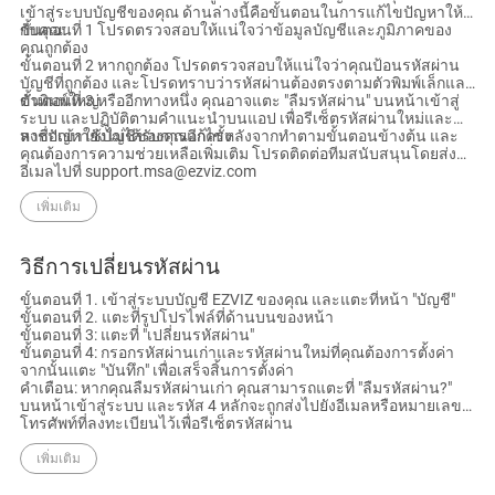
เข้าสู่ระบบบัญชีของคุณ ด้านล่างนี้คือขั้นตอนในการแก้ไขปัญหาให้
กับคุณ:
ขั้นตอนที่ 1 โปรดตรวจสอบให้แน่ใจว่าข้อมูลบัญชีและภูมิภาคของ
คุณถูกต้อง
ขั้นตอนที่ 2 หากถูกต้อง โปรดตรวจสอบให้แน่ใจว่าคุณป้อนรหัสผ่าน
บัญชีที่ถูกต้อง และโปรดทราบว่ารหัสผ่านต้องตรงตามตัวพิมพ์เล็กและ
ตัวพิมพ์ใหญ่
ขั้นตอนที่ 3 หรืออีกทางหนึ่ง คุณอาจแตะ "ลืมรหัสผ่าน" บนหน้าเข้าสู่
ระบบ และปฏิบัติตามคำแนะนำบนแอป เพื่อรีเซ็ตรหัสผ่านใหม่และ
ลงชื่อเข้าใช้บัญชีของคุณอีกครั้ง
หากปัญหายังไม่ได้รับการแก้ไขหลังจากทำตามขั้นตอนข้างต้น และ
คุณต้องการความช่วยเหลือเพิ่มเติม โปรดติดต่อทีมสนับสนุนโดยส่ง
อีเมลไปที่ support.msa@ezviz.com
เพิ่มเติม
วิธีการเปลี่ยนรหัสผ่าน
ขั้นตอนที่ 1. เข้าสู่ระบบบัญชี EZVIZ ของคุณ และแตะที่หน้า "บัญชี"
ขั้นตอนที่ 2. แตะที่รูปโปรไฟล์ที่ด้านบนของหน้า
ขั้นตอนที่ 3: แตะที่ "เปลี่ยนรหัสผ่าน"
ขั้นตอนที่ 4: กรอกรหัสผ่านเก่าและรหัสผ่านใหม่ที่คุณต้องการตั้งค่า
จากนั้นแตะ "บันทึก" เพื่อเสร็จสิ้นการตั้งค่า
คำเตือน: หากคุณลืมรหัสผ่านเก่า คุณสามารถแตะที่ "ลืมรหัสผ่าน?"
บนหน้าเข้าสู่ระบบ และรหัส 4 หลักจะถูกส่งไปยังอีเมลหรือหมายเลข
โทรศัพท์ที่ลงทะเบียนไว้เพื่อรีเซ็ตรหัสผ่าน
เพิ่มเติม