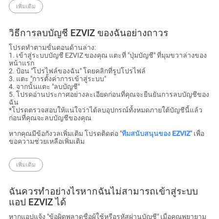
เพิ่มเติม
วิธีการลบบัญชี EZVIZ ของฉันอย่างถาวร
โปรดทําตามขั้นตอนด้านล่าง:
1. เข้าสู่ระบบบัญชี EZVIZ ของคุณ แตะที่ "ปุ่มบัญชี" ที่มุมขวาล่างของ
หน้าแรก
2. ป้อน "โปรไฟล์ของฉัน" โดยคลิกที่รูปโปรไฟล์
3. แตะ "การตั้งค่าการเข้าสู่ระบบ"
4. จากนั้นแตะ "ลบบัญชี"
5. โปรดอ่านประกาศอย่างละเอียดก่อนที่คุณจะยืนยันการลบบัญชีของ
ฉัน
*โปรดตรวจสอบให้แน่ใจว่าได้ลบอุปกรณ์ทั้งหมดภายใต้บัญชีนี้แล้ว
ก่อนที่คุณจะลบบัญชีของคุณ
หากคุณมีข้อกังวลเพิ่มเติม โปรดติดต่อ "
ทีมสนับสนุนของ EZVIZ
" เพื่อ
ขอความช่วยเหลือเพิ่มเติม
เพิ่มเติม
ฉันควรทำอย่างไรหากฉันไม่สามารถเข้าสู่ระบบ
แอป EZVIZ ได้
หากแอปแจ้ง "ข้อผิดพลาดชื่อผู้ใช้หรือรหัสผ่านบัญชี" เมื่อคุณพยายาม