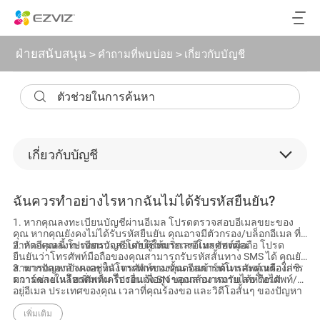
ฝ่ายสนับสนุน
>
คำถามที่พบบ่อย
>
เกี่ยวกับบัญชี
เกี่ยวกับบัญชี
บ้านอัจฉริยะ
ฉันควรทำอย่างไรหากฉันไม่ได้รับรหัสยืนยัน?
กล้องรักษาความปลอดภีย
1. หากคุณลงทะเบียนบัญชีผ่านอีเมล โปรดตรวจสอบอีเมลขยะของ
คุณ หากคุณยังคงไม่ได้รับรหัสยืนยัน คุณอาจมีตัวกรอง/บล็อกอีเมล ที่
ระบบเครื่องบันทึก
จำกัดอีเมลนี้ โปรดตรวจสอบกับผู้ให้บริการอีเมลของคุณ
2. หากคุณลงทะเบียนบัญชีโดยใช้หมายเลขโทรศัพท์มือถือ โปรด
ยืนยันว่าโทรศัพท์มือถือของคุณสามารถรับรหัสสั้นทาง SMS ได้ คุณยัง
สามารถลองล้างแคชในโทรศัพท์ของคุณ รีสตาร์ทโทรศัพท์ หรือใส่ซิ
3. หากปัญหายังคงอยู่หลังจากทำตามขั้นตอนข้างต้น และคุณต้องการ
การ์ด microSD
มการ์ดลงในโทรศัพท์เครื่องอื่นเพื่อดูว่าคุณสามารถรับได้หรือไม่
ความช่วยเหลือเพิ่มเติม โปรดแจ้ง SN ของกล้อง หมายเลขโทรศัพท์/ที่
อยู่อีเมล ประเทศของคุณ เวลาที่คุณร้องขอ และวิดีโอสั้นๆ ของปัญหา
การจัดเก็บบน Cloud
ไปยังศูนย์สนับสนุนที่ support.msa@ezviz.com
เพิ่มเติม