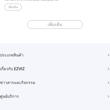
เพิ่มเติม
เพิ่มเติม
ประเภทสินค้า
กล้องวงจรปิด
เกี่ยวกับ EZVIZ
สมาร์ทโฮม
แบรนด์ของเรา
ข่าวสารและกิจกรรม
ติดต่อเรา
ข่าวประชาสัมพันธ์
Trust Center
ศูนย์บริการ
กิจกรรม
EZVIZ Green
คำถามที่พบบ่อย