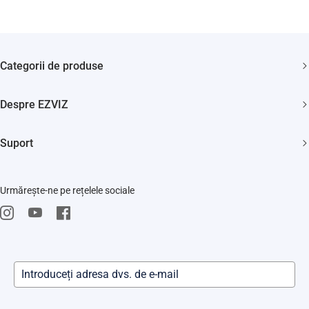
Categorii de produse
Camere de supraveghere
Despre EZVIZ
Aspiratoare
Cine suntem?
Smart home
Suport
Cum ne contactezi?
FAQs
Știri
Urmărește-ne pe rețelele sociale
Repair Service
Trust Center
EZVIZ CSR
Evenimente