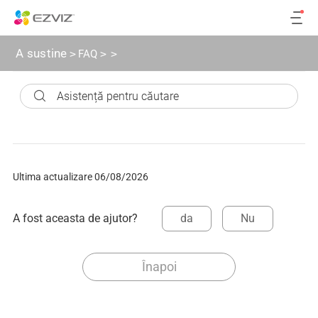
A sustine
>
FAQ
>
>
Ultima actualizare 06/08/2026
A fost aceasta de ajutor?
da
Nu
Înapoi